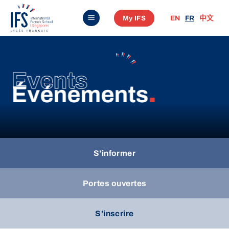
Passer
My IFS
EN
FR
中文
au
contenu
Events
Événements
.
S'informer
Portes ouvertes
S'inscrire